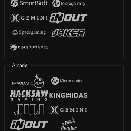
Arcade