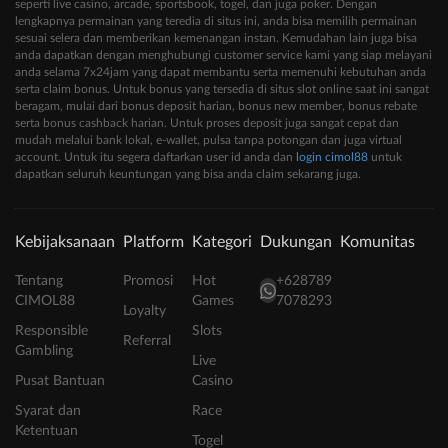
seperti live casino, arcade, sportsbook, togel, dan juga poker. Dengan
lengkapnya permainan yang teredia di situs ini, anda bisa memilih permainan
sesuai selera dan memberikan kemenangan instan. Kemudahan lain juga bisa
anda dapatkan dengan menghubungi customer service kami yang siap melayani
anda selama 7x24jam yang dapat membantu serta memenuhi kebutuhan anda
serta claim bonus. Untuk bonus yang tersedia di situs slot online saat ini sangat
beragam, mulai dari bonus deposit harian, bonus new member, bonus rebate
serta bonus cashback harian. Untuk proses deposit juga sangat cepat dan
mudah melalui bank lokal, e-wallet, pulsa tanpa potongan dan juga virtual
account. Untuk itu segera daftarkan user id anda dan
login cimol88
untuk
dapatkan seluruh keuntungan yang bisa anda claim sekarang juga.
Kebijaksanaan
Platform
Kategori
Dukungan
Komunitas
Tentang
Promosi
Hot
+628789
CIMOL88
Games
7078293
Loyalty
Responsible
Slots
Referral
Gambling
Live
Pusat Bantuan
Casino
Syarat dan
Race
Ketentuan
Togel