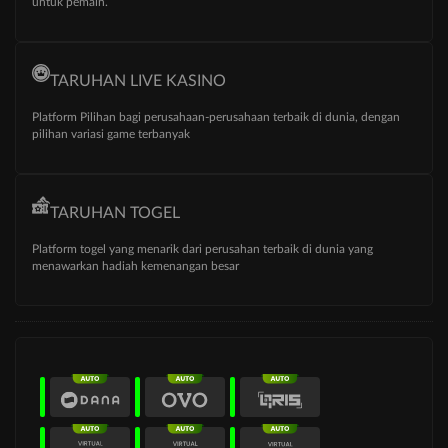
untuk pemain.
TARUHAN LIVE KASINO
Platform Pilihan bagi perusahaan-perusahaan terbaik di dunia, dengan
pilihan variasi game terbanyak
TARUHAN TOGEL
Platform togel yang menarik dari perusahan terbaik di dunia yang
menawarkan hadiah kemenangan besar