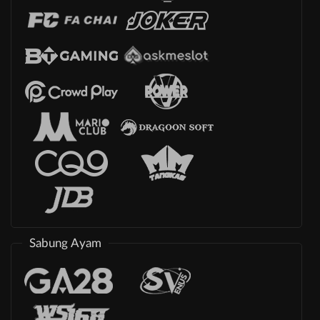
Sabung Ayam