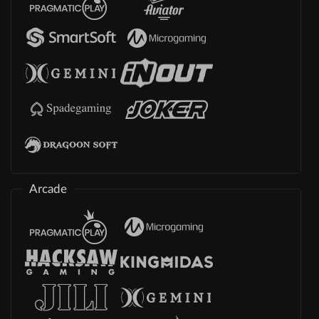
Arcade