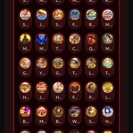
Skull Lord
Monkey King
Last Valkyrie
Miracle Ring
Aero Adventure
Royal Princess
Secret Ball
Journey to the Abyss
Sugar Crush!
Frozen Blade
Reel Bass Family
Magic Candy Factory
Mountain Spirit
Moonlight Cats
Tiggy Luck
Cleo’s Fortune
Queen's Bow
Medusa’s Blessing
Golden Kitty
Yummy Kitchen
Gold Mine Rush
The Fates of Sisters
Lost Treasure
Toy of Legend
Hot Safari Run
Jam Crush
Hottie’s Vacation
Festival of the Dead
Pirate's Treasure
Lucky Goldbar
Buffalo Begins
Mega Sevens
Book of Pharaoh
Western Sherrif
Secret of Goddess
Hottie’s Paradise