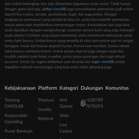
slot online terlengkap dan siap dimainkan kapanpun anda mulai. Tidak hanya
dengan game slot saja,
daftar cimol88
juga menyediakan permainan judi online
seperti live casino, arcade, sportsbook, togel, dan juga poker. Dengan
lengkapnya permainan yang teredia di situs ini, anda bisa memilih permainan
sesuai selera dan memberikan kemenangan instan. Kemudahan lain juga bisa
anda dapatkan dengan menghubungi customer service kami yang siap melayani
anda selama 7x24jam yang dapat membantu serta memenuhi kebutuhan anda
serta claim bonus. Untuk bonus yang tersedia di situs slot online saat ini sangat
beragam, mulai dari bonus deposit harian, bonus new member, bonus rebate
serta bonus cashback harian. Untuk proses deposit juga sangat cepat dan
mudah melalui bank lokal, e-wallet, pulsa tanpa potongan dan juga virtual
account. Untuk itu segera daftarkan user id anda dan
login cimol88
untuk
dapatkan seluruh keuntungan yang bisa anda claim sekarang juga.
Kebijaksanaan
Platform
Kategori
Dukungan
Komunitas
Tentang
Promosi
Hot
+628789
CIMOL88
Games
7078293
Loyalty
Responsible
Slots
Referral
Gambling
Live
Pusat Bantuan
Casino