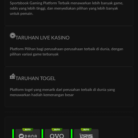
Sportsbook Gaming Platform Terbaik menawarkan lebih banyak game,
odds yang lebih tinggi, dan menyediakan pilihan yang lebih banyak
untuk pemain.
TARUHAN LIVE KASINO
Platform Pilihan bagi perusahaan-perusahaan terbaik di dunia, dengan
pilihan variasi game terbanyak
TARUHAN TOGEL
Platform togel yang menarik dari perusahan terbaik di dunia yang
menawarkan hadiah kemenangan besar