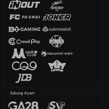
Sabung Ayam