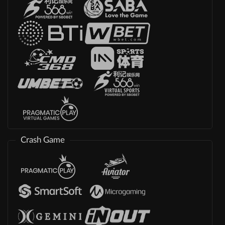
Crash Game