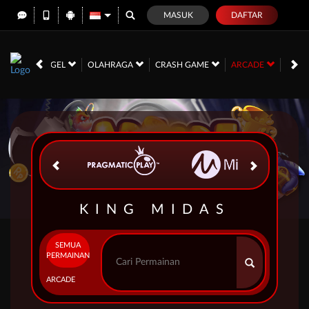
MASUK
DAFTAR
RACE
TOGEL
OLAHRAGA
CRASH GAME
ARCADE
SABU
KING MIDAS
SEMUA
PERMAINAN
ARCADE