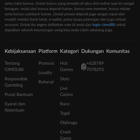
serta claim bonus. Untuk bonus yang tersedia di situs slot online saat ini sangat
beragam, mulai dari bonus deposit harian, bonus new member, bonus rebate
serta bonus cashback harian. Untuk proses deposit juga sangat cepat dan
mudah melalui bank lokal, e-wallet, pulsa tanpa potongan dan juga virtual
account. Untuk itu segera daftarkan user id anda dan
login cimol88
untuk
dapatkan seluruh keuntungan yang bisa anda claim sekarang juga.
Kebijaksanaan
Platform
Kategori
Dukungan
Komunitas
Tentang
Promosi
Hot
+628789
CIMOL88
Games
7078293
Loyalty
Responsible
Slots
Referral
Gambling
Live
Pusat Bantuan
Casino
Syarat dan
Race
Ketentuan
Togel
Olahraga
Crash
Game