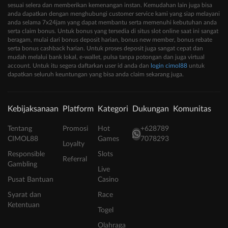
sesuai selera dan memberikan kemenangan instan. Kemudahan lain juga bisa
anda dapatkan dengan menghubungi customer service kami yang siap melayani
anda selama 7x24jam yang dapat membantu serta memenuhi kebutuhan anda
serta claim bonus. Untuk bonus yang tersedia di situs slot online saat ini sangat
beragam, mulai dari bonus deposit harian, bonus new member, bonus rebate
serta bonus cashback harian. Untuk proses deposit juga sangat cepat dan
mudah melalui bank lokal, e-wallet, pulsa tanpa potongan dan juga virtual
account. Untuk itu segera daftarkan user id anda dan
login cimol88
untuk
dapatkan seluruh keuntungan yang bisa anda claim sekarang juga.
Kebijaksanaan
Platform
Kategori
Dukungan
Komunitas
Tentang
Promosi
Hot
+628789
CIMOL88
Games
7078293
Loyalty
Responsible
Slots
Referral
Gambling
Live
Pusat Bantuan
Casino
Syarat dan
Race
Ketentuan
Togel
Olahraga