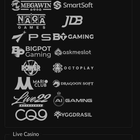
Live Casino