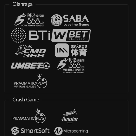
Olahraga
Crash Game