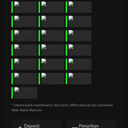
* Selama bank maintenance dan bank offline deposit dan penarikan
tidak dapat diproses
Deposit
Penarikan