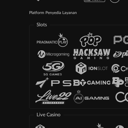
Platform Penyedia Layanan
Slots
Live Casino