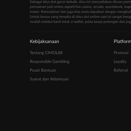
Sebagai situs slot gacor terbaik, situs ini menyediakan ribuan pe
permainan judi online seperti live casino, arcade, sportsbook, t
instan. Kemudahan lain juga bisa anda dapatkan dengan menghub
Untuk bonus yang tersedia di situs slot online saat ini sangat b
mudah melalui bank lokal, e-wallet, pulsa tanpa potongan dan jug
Kebijaksanaan
Platfor
Tentang CIMOL88
Promosi
Responsible Gambling
Loyalty
Pusat Bantuan
Referral
Syarat dan Ketentuan