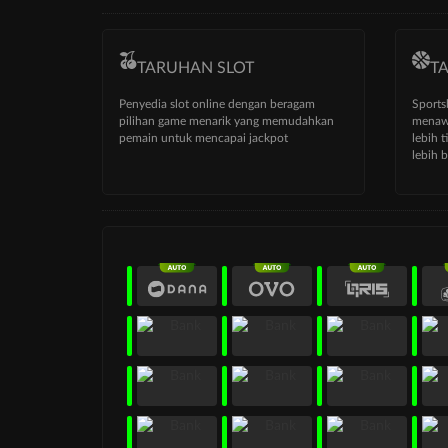
TARUHAN SLOT
T
Penyedia slot online dengan beragam
Sports
pilihan game menarik yang memudahkan
menawa
pemain untuk mencapai jackpot
lebih 
lebih 