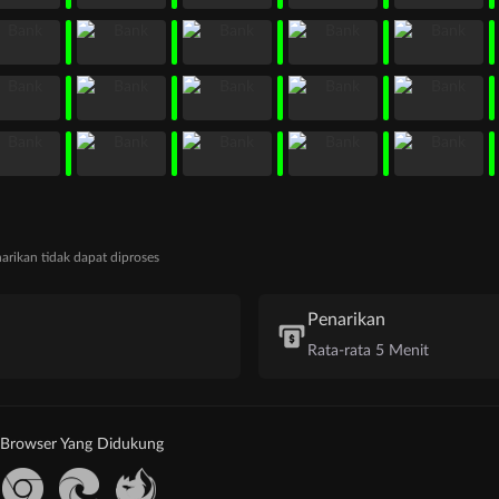
arikan tidak dapat diproses
Penarikan
Rata-rata 5 Menit
Browser Yang Didukung