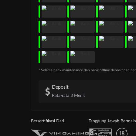
* Selama bank maintenance dan bank offline deposit dan pen
Deposit
Rata-rata 3 Menit
Bersertifikasi Dari
Tanggung Jawab Bermain