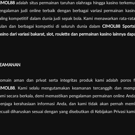
IMOL88
adalah situs permainan taruhan olahraga hingga kasino terkemu
engalaman judi online terbaik dengan berbagai variasi permainan kasi
aling kompetitif dalam dunia judi sepak bola. Kami menawarkan rata-ra
ulan dan berbagai kompetisi di seluruh dunia dalam
CIMOL88 Sportsb
asino dari variasi bakarat, slot, roulette dan permainan kasino lainnya da
EAMANAN
omain aman dan privat serta integritas produk kami adalah poros f
IMOL88
. Kami selalu mengutamakan keamanan tercanggih dan mempe
ami secara berkala, demi memastikan pengalaman permainan online And
enjaga kerahasiaan informasi Anda, dan kami tidak akan pernah memb
ecuali diharuskan sesuai dengan yang disebutkan di Kebijakan Privasi kami