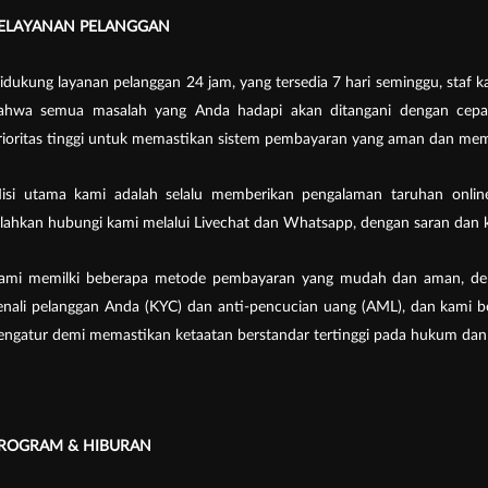
ELAYANAN PELANGGAN
idukung layanan pelanggan 24 jam, yang tersedia 7 hari seminggu, staf
ahwa semua masalah yang Anda hadapi akan ditangani dengan cepat
rioritas tinggi untuk memastikan sistem pembayaran yang aman dan memb
isi utama kami adalah selalu memberikan pengalaman taruhan online
ilahkan hubungi kami melalui Livechat dan Whatsapp, dengan saran dan
ami memilki beberapa metode pembayaran yang mudah dan aman, dem
enali pelanggan Anda (KYC) dan anti-pencucian uang (AML), dan kami 
engatur demi memastikan ketaatan berstandar tertinggi pada hukum dan
ROGRAM & HIBURAN