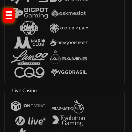
Tap Me!
Live Casino