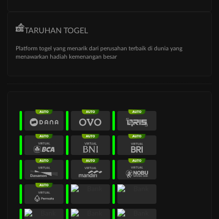
TARUHAN TOGEL
Platform togel yang menarik dari perusahan terbaik di dunia yang
menawarkan hadiah kemenangan besar