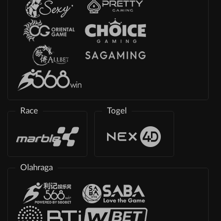
Race
Togel
Olahraga